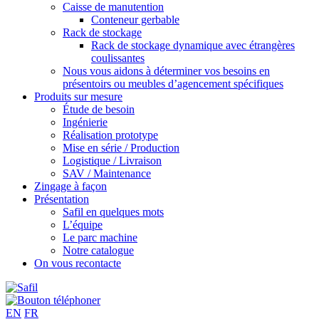
Caisse de manutention
Conteneur gerbable
Rack de stockage
Rack de stockage dynamique avec étrangères
coulissantes
Nous vous aidons à déterminer vos besoins en
présentoirs ou meubles d’agencement spécifiques
Produits sur mesure
Étude de besoin
Ingénierie
Réalisation prototype
Mise en série / Production
Logistique / Livraison
SAV / Maintenance
Zingage à façon
Présentation
Safil en quelques mots
L’équipe
Le parc machine
Notre catalogue
On vous recontacte
EN
FR