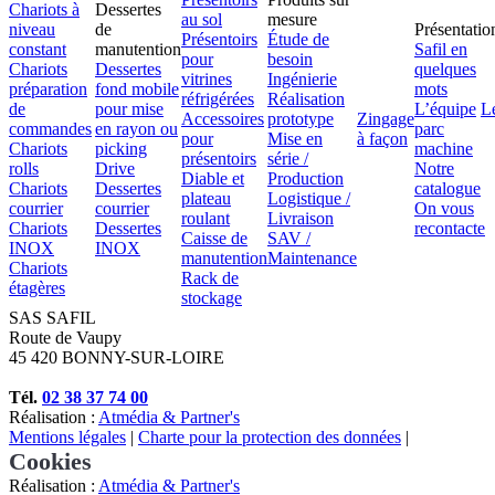
Chariots à
Dessertes
au sol
mesure
niveau
de
Présentatio
Présentoirs
Étude de
constant
manutention
Safil en
pour
besoin
Chariots
Dessertes
quelques
vitrines
Ingénierie
préparation
fond mobile
mots
réfrigérées
Réalisation
de
pour mise
L’équipe
L
Accessoires
prototype
Zingage
commandes
en rayon ou
parc
pour
Mise en
à façon
Chariots
picking
machine
présentoirs
série /
rolls
Drive
Notre
Diable et
Production
Chariots
Dessertes
catalogue
plateau
Logistique /
courrier
courrier
On vous
roulant
Livraison
Chariots
Dessertes
recontacte
Caisse de
SAV /
INOX
INOX
manutention
Maintenance
Chariots
Rack de
étagères
stockage
SAS SAFIL
Route de Vaupy
45 420 BONNY-SUR-LOIRE
Tél.
02 38 37 74 00
Réalisation :
Atmédia & Partner's
Mentions légales
|
Charte pour la protection des données
|
Cookies
Réalisation :
Atmédia & Partner's