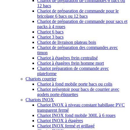
Chariot de préparation de commandes 6 bacs ou
12 bacs
Chariot de préparation de commande pour le
bricolage 6 bacs ou 12 bacs
Chariot de préparation de commande pour sacs et
packs à 4 roues
Chariot 6 bacs
Chariot 3 bacs
Chariot de livraison plateau bois
Chariot de préparation des commandes avec
timon
Chariot à étagères frein centralisé
Chariot à étagères frein homme mort
Chariot préparation de commande avec
plateforme
Chariots courrier
Chariot à fond mobile porte bacs ou colis
Chariot présentoir pour bacs de courrier avec
godets porte-étiquettes
Chariots INOX
Chariot INOX à niveau constant habillage PVC
transparent fermé
Chariot INOX fond mobile 300L à 6 roues
Chariot INOX à étagères
Chariot INOX fermé et grillagé