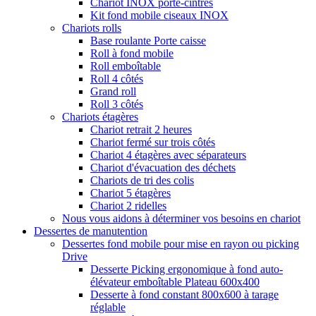
Chariot INOX porte-cintres
Kit fond mobile ciseaux INOX
Chariots rolls
Base roulante Porte caisse
Roll à fond mobile
Roll emboîtable
Roll 4 côtés
Grand roll
Roll 3 côtés
Chariots étagères
Chariot retrait 2 heures
Chariot fermé sur trois côtés
Chariot 4 étagères avec séparateurs
Chariot d'évacuation des déchets
Chariots de tri des colis
Chariot 5 étagères
Chariot 2 ridelles
Nous vous aidons à déterminer vos besoins en chariot
Dessertes de manutention
Dessertes fond mobile pour mise en rayon ou picking
Drive
Desserte Picking ergonomique à fond auto-
élévateur emboîtable Plateau 600x400
Desserte à fond constant 800x600 à tarage
réglable