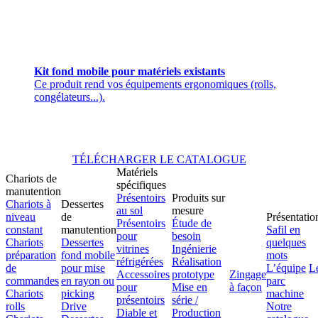
Kit fond mobile pour matériels existants
Ce produit rend vos équipements ergonomiques (rolls,
congélateurs...).
TÉLÉCHARGER LE CATALOGUE
Matériels
Chariots de
spécifiques
manutention
Présentoirs
Produits sur
Chariots à
Dessertes
au sol
mesure
niveau
de
Présentatio
Présentoirs
Étude de
constant
manutention
Safil en
pour
besoin
Chariots
Dessertes
quelques
vitrines
Ingénierie
préparation
fond mobile
mots
réfrigérées
Réalisation
de
pour mise
L’équipe
L
Accessoires
prototype
Zingage
commandes
en rayon ou
parc
pour
Mise en
à façon
Chariots
picking
machine
présentoirs
série /
rolls
Drive
Notre
Diable et
Production