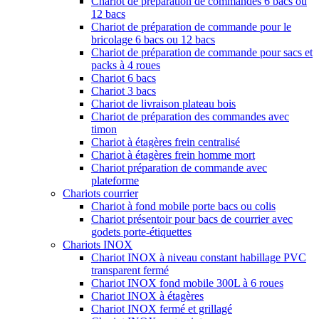
Chariot de préparation de commandes 6 bacs ou
12 bacs
Chariot de préparation de commande pour le
bricolage 6 bacs ou 12 bacs
Chariot de préparation de commande pour sacs et
packs à 4 roues
Chariot 6 bacs
Chariot 3 bacs
Chariot de livraison plateau bois
Chariot de préparation des commandes avec
timon
Chariot à étagères frein centralisé
Chariot à étagères frein homme mort
Chariot préparation de commande avec
plateforme
Chariots courrier
Chariot à fond mobile porte bacs ou colis
Chariot présentoir pour bacs de courrier avec
godets porte-étiquettes
Chariots INOX
Chariot INOX à niveau constant habillage PVC
transparent fermé
Chariot INOX fond mobile 300L à 6 roues
Chariot INOX à étagères
Chariot INOX fermé et grillagé