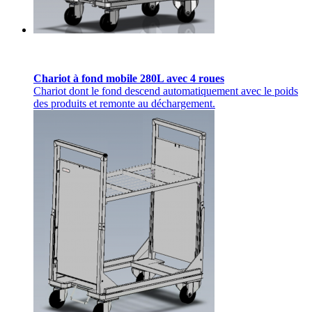
Chariot à fond mobile 280L avec 4 roues
Chariot dont le fond descend automatiquement avec le poids
des produits et remonte au déchargement.