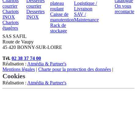
Chariots
Dessertes
catalogue
plateau
Logistique /
courrier
courrier
On vous
roulant
Livraison
Chariots
Dessertes
recontacte
Caisse de
SAV /
INOX
INOX
manutention
Maintenance
Chariots
Rack de
étagères
stockage
SAS SAFIL
Route de Vaupy
45 420 BONNY-SUR-LOIRE
Tél.
02 38 37 74 00
Réalisation :
Atmédia & Partner's
Mentions légales
|
Charte pour la protection des données
|
Cookies
Réalisation :
Atmédia & Partner's