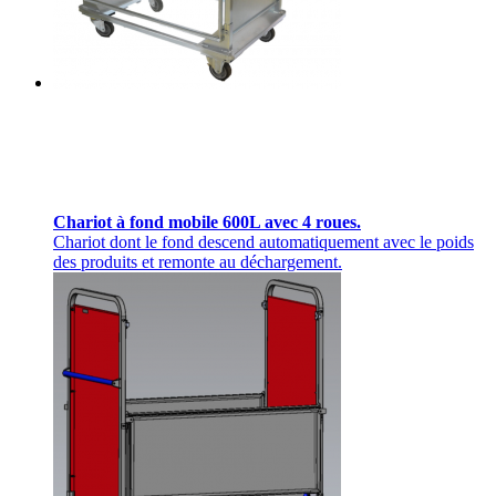
Chariot à fond mobile 600L avec 4 roues.
Chariot dont le fond descend automatiquement avec le poids
des produits et remonte au déchargement.