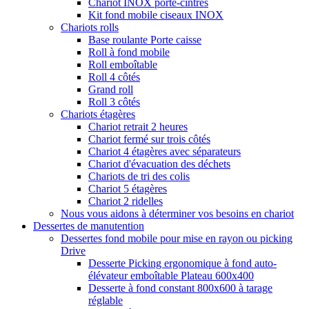
Chariot INOX porte-cintres
Kit fond mobile ciseaux INOX
Chariots rolls
Base roulante Porte caisse
Roll à fond mobile
Roll emboîtable
Roll 4 côtés
Grand roll
Roll 3 côtés
Chariots étagères
Chariot retrait 2 heures
Chariot fermé sur trois côtés
Chariot 4 étagères avec séparateurs
Chariot d'évacuation des déchets
Chariots de tri des colis
Chariot 5 étagères
Chariot 2 ridelles
Nous vous aidons à déterminer vos besoins en chariot
Dessertes de manutention
Dessertes fond mobile pour mise en rayon ou picking
Drive
Desserte Picking ergonomique à fond auto-
élévateur emboîtable Plateau 600x400
Desserte à fond constant 800x600 à tarage
réglable