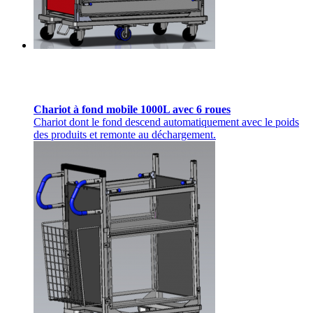
Chariot à fond mobile 1000L avec 6 roues
Chariot dont le fond descend automatiquement avec le poids
des produits et remonte au déchargement.