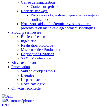
Caisse de manutention
Conteneur gerbable
Rack de stockage
Rack de stockage dynamique avec étrangères
coulissantes
Nous vous aidons à déterminer vos besoins en
présentoirs ou meubles d’agencement spécifiques
Produits sur mesure
Étude de besoin
Ingénierie
Réalisation prototype
Mise en série / Production
Logistique / Livraison
SAV / Maintenance
Zingage à façon
Présentation
Safil en quelques mots
L’équipe
Le parc machine
Notre catalogue
On vous recontacte
EN
FR