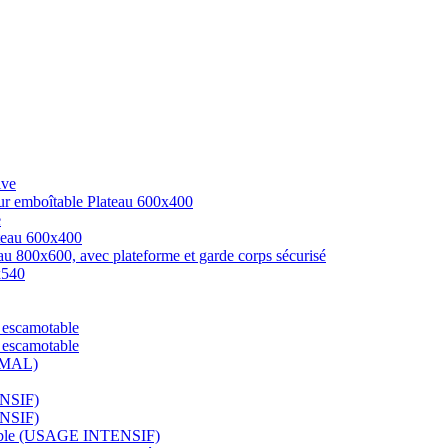
ive
ur emboîtable Plateau 600x400
e
ateau 600x400
au 800x600, avec plateforme et garde corps sécurisé
x540
 escamotable
 escamotable
RMAL)
ENSIF)
ENSIF)
ssible (USAGE INTENSIF)