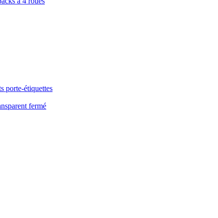
packs à 4 roues
s porte-étiquettes
ansparent fermé