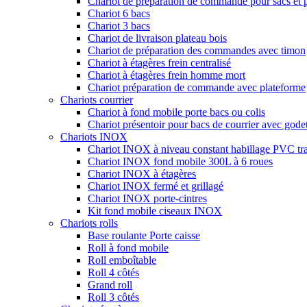
Chariot de préparation de commande pour sacs et 
Chariot 6 bacs
Chariot 3 bacs
Chariot de livraison plateau bois
Chariot de préparation des commandes avec timon
Chariot à étagères frein centralisé
Chariot à étagères frein homme mort
Chariot préparation de commande avec plateforme
Chariots courrier
Chariot à fond mobile porte bacs ou colis
Chariot présentoir pour bacs de courrier avec godet
Chariots INOX
Chariot INOX à niveau constant habillage PVC tr
Chariot INOX fond mobile 300L à 6 roues
Chariot INOX à étagères
Chariot INOX fermé et grillagé
Chariot INOX porte-cintres
Kit fond mobile ciseaux INOX
Chariots rolls
Base roulante Porte caisse
Roll à fond mobile
Roll emboîtable
Roll 4 côtés
Grand roll
Roll 3 côtés