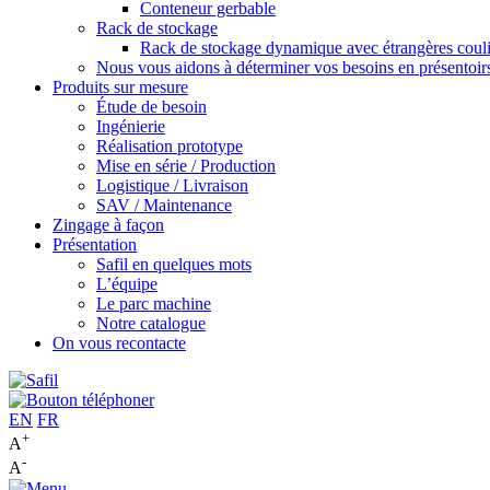
Conteneur gerbable
Rack de stockage
Rack de stockage dynamique avec étrangères couli
Nous vous aidons à déterminer vos besoins en présentoi
Produits sur mesure
Étude de besoin
Ingénierie
Réalisation prototype
Mise en série / Production
Logistique / Livraison
SAV / Maintenance
Zingage à façon
Présentation
Safil en quelques mots
L’équipe
Le parc machine
Notre catalogue
On vous recontacte
EN
FR
+
A
-
A