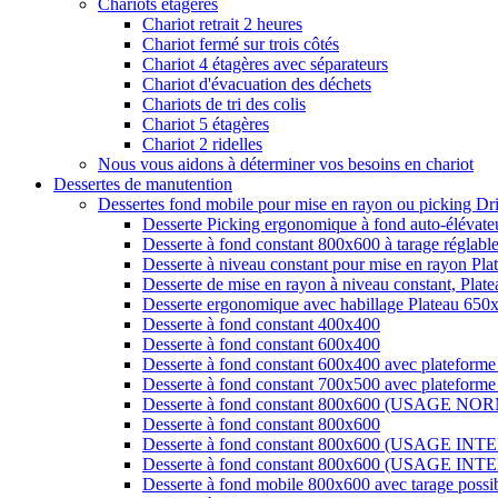
Chariots étagères
Chariot retrait 2 heures
Chariot fermé sur trois côtés
Chariot 4 étagères avec séparateurs
Chariot d'évacuation des déchets
Chariots de tri des colis
Chariot 5 étagères
Chariot 2 ridelles
Nous vous aidons à déterminer vos besoins en chariot
Dessertes de manutention
Dessertes fond mobile pour mise en rayon ou picking Dr
Desserte Picking ergonomique à fond auto-élévate
Desserte à fond constant 800x600 à tarage réglabl
Desserte à niveau constant pour mise en rayon Pl
Desserte de mise en rayon à niveau constant, Plate
Desserte ergonomique avec habillage Plateau 650
Desserte à fond constant 400x400
Desserte à fond constant 600x400
Desserte à fond constant 600x400 avec plateforme
Desserte à fond constant 700x500 avec plateforme
Desserte à fond constant 800x600 (USAGE NO
Desserte à fond constant 800x600
Desserte à fond constant 800x600 (USAGE INT
Desserte à fond constant 800x600 (USAGE INT
Desserte à fond mobile 800x600 avec tarage po