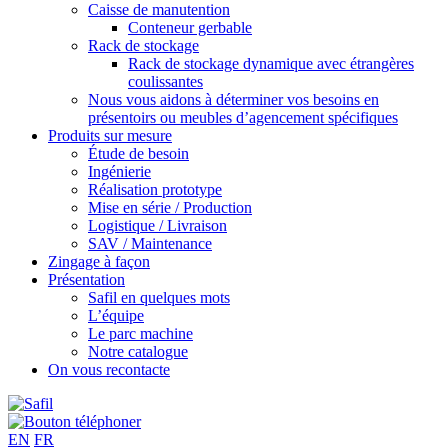
Caisse de manutention
Conteneur gerbable
Rack de stockage
Rack de stockage dynamique avec étrangères
coulissantes
Nous vous aidons à déterminer vos besoins en
présentoirs ou meubles d’agencement spécifiques
Produits sur mesure
Étude de besoin
Ingénierie
Réalisation prototype
Mise en série / Production
Logistique / Livraison
SAV / Maintenance
Zingage à façon
Présentation
Safil en quelques mots
L’équipe
Le parc machine
Notre catalogue
On vous recontacte
EN
FR