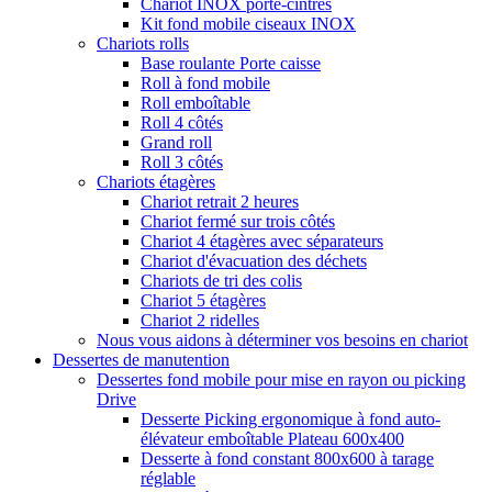
Chariot INOX porte-cintres
Kit fond mobile ciseaux INOX
Chariots rolls
Base roulante Porte caisse
Roll à fond mobile
Roll emboîtable
Roll 4 côtés
Grand roll
Roll 3 côtés
Chariots étagères
Chariot retrait 2 heures
Chariot fermé sur trois côtés
Chariot 4 étagères avec séparateurs
Chariot d'évacuation des déchets
Chariots de tri des colis
Chariot 5 étagères
Chariot 2 ridelles
Nous vous aidons à déterminer vos besoins en chariot
Dessertes de manutention
Dessertes fond mobile pour mise en rayon ou picking
Drive
Desserte Picking ergonomique à fond auto-
élévateur emboîtable Plateau 600x400
Desserte à fond constant 800x600 à tarage
réglable