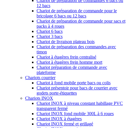
Chariot de préparation de commandes 6 bacs ou
12 bacs
Chariot de préparation de commande pour le
bricolage 6 bacs ou 12 bacs
Chariot de préparation de commande pour sacs et
packs à 4 roues
Chariot 6 bacs
Chariot 3 bacs
Chariot de livraison plateau bois
Chariot de préparation des commandes avec
timon
Chariot à étagères frein centralisé
Chariot à étagères frein homme mort
Chariot préparation de commande avec
plateforme
Chariots courrier
Chariot à fond mobile porte bacs ou colis
Chariot présentoir pour bacs de courrier avec
godets porte-étiquettes
Chariots INOX
Chariot INOX à niveau constant habillage PVC
transparent fermé
Chariot INOX fond mobile 300L à 6 roues
Chariot INOX à étagères
Chariot INOX fermé et grillagé