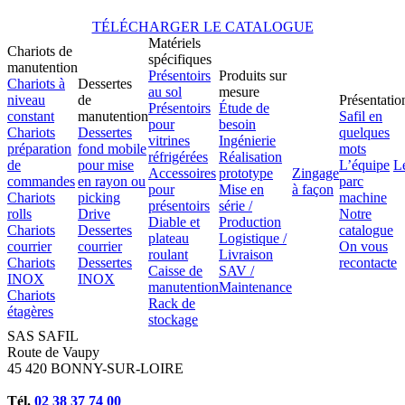
TÉLÉCHARGER LE CATALOGUE
Matériels
Chariots de
spécifiques
manutention
Présentoirs
Produits sur
Chariots à
Dessertes
au sol
mesure
niveau
de
Présentatio
Présentoirs
Étude de
constant
manutention
Safil en
pour
besoin
Chariots
Dessertes
quelques
vitrines
Ingénierie
préparation
fond mobile
mots
réfrigérées
Réalisation
de
pour mise
L’équipe
L
Accessoires
prototype
Zingage
commandes
en rayon ou
parc
pour
Mise en
à façon
Chariots
picking
machine
présentoirs
série /
rolls
Drive
Notre
Diable et
Production
Chariots
Dessertes
catalogue
plateau
Logistique /
courrier
courrier
On vous
roulant
Livraison
Chariots
Dessertes
recontacte
Caisse de
SAV /
INOX
INOX
manutention
Maintenance
Chariots
Rack de
étagères
stockage
SAS SAFIL
Route de Vaupy
45 420 BONNY-SUR-LOIRE
Tél.
02 38 37 74 00