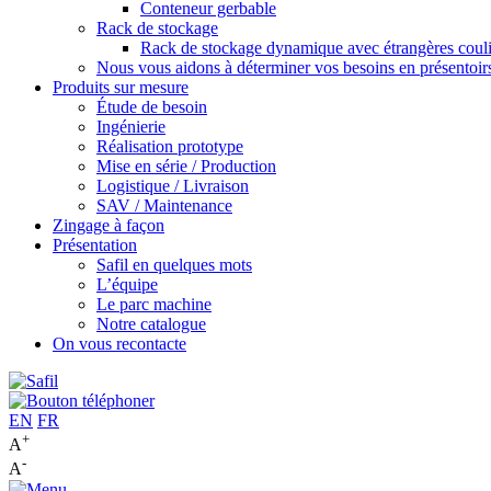
Conteneur gerbable
Rack de stockage
Rack de stockage dynamique avec étrangères couli
Nous vous aidons à déterminer vos besoins en présentoi
Produits sur mesure
Étude de besoin
Ingénierie
Réalisation prototype
Mise en série / Production
Logistique / Livraison
SAV / Maintenance
Zingage à façon
Présentation
Safil en quelques mots
L’équipe
Le parc machine
Notre catalogue
On vous recontacte
EN
FR
+
A
-
A