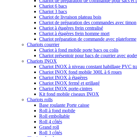
Chariot de préparation de commande pour sacs et 
Chariot 6 bacs
Chariot 3 bacs
Chariot de livraison plateau bois
Chariot de préparation des commandes avec timon
Chariot à étagères frein centralisé
Chariot à étagères frein homme mort
Chariot préparation de commande avec plateforme
Chariots courrier
Chariot à fond mobile porte bacs ou colis
Chariot présentoir pour bacs de courrier avec godet
Chariots INOX
Chariot INOX à niveau constant habillage PVC tr
Chariot INOX fond mobile 300L à 6 roues
Chariot INOX à étagères
Chariot INOX fermé et grillagé
Chariot INOX porte-cintres
Kit fond mobile ciseaux INOX
Chariots rolls
Base roulante Porte caisse
Roll à fond mobile
Roll emboîtable
Roll 4 côtés
Grand roll
Roll 3 côtés