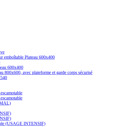
ive
ur emboîtable Plateau 600x400
e
ateau 600x400
au 800x600, avec plateforme et garde corps sécurisé
x540
 escamotable
 escamotable
RMAL)
ENSIF)
ENSIF)
ssible (USAGE INTENSIF)