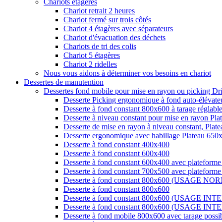
Chariots étagères
Chariot retrait 2 heures
Chariot fermé sur trois côtés
Chariot 4 étagères avec séparateurs
Chariot d'évacuation des déchets
Chariots de tri des colis
Chariot 5 étagères
Chariot 2 ridelles
Nous vous aidons à déterminer vos besoins en chariot
Dessertes de manutention
Dessertes fond mobile pour mise en rayon ou picking Dr
Desserte Picking ergonomique à fond auto-élévate
Desserte à fond constant 800x600 à tarage réglabl
Desserte à niveau constant pour mise en rayon Pl
Desserte de mise en rayon à niveau constant, Plate
Desserte ergonomique avec habillage Plateau 650
Desserte à fond constant 400x400
Desserte à fond constant 600x400
Desserte à fond constant 600x400 avec plateforme
Desserte à fond constant 700x500 avec plateforme
Desserte à fond constant 800x600 (USAGE NO
Desserte à fond constant 800x600
Desserte à fond constant 800x600 (USAGE INT
Desserte à fond constant 800x600 (USAGE INT
Desserte à fond mobile 800x600 avec tarage po