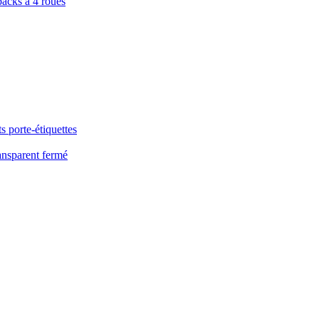
packs à 4 roues
s porte-étiquettes
ansparent fermé