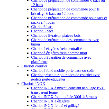
Chariot de préparation de commandes 6 bacs ou
12 bacs
Chariot de préparation de commande pour le
bricolage 6 bacs ou 12 bacs
Chariot de préparation de commande pour sacs et
packs à 4 roues
Chariot 6 bacs
Chariot 3 bacs
Chariot de livraison plateau bois
Chariot de préparation des commandes avec
timon
Chariot à étagères frein centralisé
Chariot à étagères frein homme mort
Chariot préparation de commande avec
plateforme
Chariots courrier
Chariot à fond mobile porte bacs ou colis
Chariot présentoir pour bacs de courrier avec
godets porte-étiquettes
Chariots INOX
Chariot INOX à niveau constant habillage PVC
transparent fermé
Chariot INOX fond mobile 300L à 6 roues
Chariot INOX à étagères
Chariot INOX fermé et grillagé