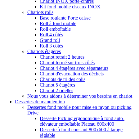
Chariot INOX porte-cintres
Kit fond mobile ciseaux INOX
Chariots rolls
Base roulante Porte caisse
Roll à fond mobile
Roll emboîtable
Roll 4 côtés
Grand roll
Roll 3 côtés
Chariots étagères
Chariot retrait 2 heures
Chariot fermé sur trois côtés
Chariot 4 étagères avec séparateurs
Chariot d'évacuation des déchets
Chariots de tri des colis
Chariot 5 étagères
Chariot 2 ridelles
Nous vous aidons à déterminer vos besoins en chariot
Dessertes de manutention
Dessertes fond mobile pour mise en rayon ou picking
Drive
Desserte Picking ergonomique à fond auto-
élévateur emboîtable Plateau 600x400
Desserte à fond constant 800x600 à tarage
réglable