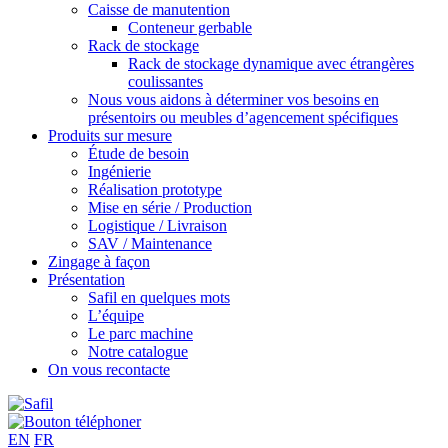
Caisse de manutention
Conteneur gerbable
Rack de stockage
Rack de stockage dynamique avec étrangères
coulissantes
Nous vous aidons à déterminer vos besoins en
présentoirs ou meubles d’agencement spécifiques
Produits sur mesure
Étude de besoin
Ingénierie
Réalisation prototype
Mise en série / Production
Logistique / Livraison
SAV / Maintenance
Zingage à façon
Présentation
Safil en quelques mots
L’équipe
Le parc machine
Notre catalogue
On vous recontacte
EN
FR