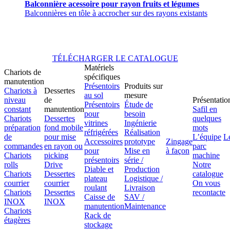
Balconnière acessoire pour rayon fruits et légumes
Balconnières en tôle à accrocher sur des rayons existants
TÉLÉCHARGER LE CATALOGUE
Matériels
Chariots de
spécifiques
manutention
Présentoirs
Produits sur
Chariots à
Dessertes
au sol
mesure
niveau
de
Présentatio
Présentoirs
Étude de
constant
manutention
Safil en
pour
besoin
Chariots
Dessertes
quelques
vitrines
Ingénierie
préparation
fond mobile
mots
réfrigérées
Réalisation
de
pour mise
L’équipe
L
Accessoires
prototype
Zingage
commandes
en rayon ou
parc
pour
Mise en
à façon
Chariots
picking
machine
présentoirs
série /
rolls
Drive
Notre
Diable et
Production
Chariots
Dessertes
catalogue
plateau
Logistique /
courrier
courrier
On vous
roulant
Livraison
Chariots
Dessertes
recontacte
Caisse de
SAV /
INOX
INOX
manutention
Maintenance
Chariots
Rack de
étagères
stockage