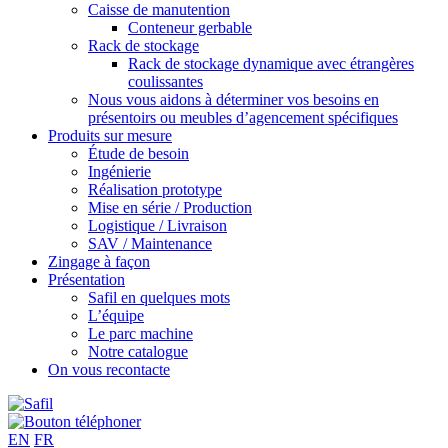
Caisse de manutention
Conteneur gerbable
Rack de stockage
Rack de stockage dynamique avec étrangères
coulissantes
Nous vous aidons à déterminer vos besoins en
présentoirs ou meubles d’agencement spécifiques
Produits sur mesure
Étude de besoin
Ingénierie
Réalisation prototype
Mise en série / Production
Logistique / Livraison
SAV / Maintenance
Zingage à façon
Présentation
Safil en quelques mots
L’équipe
Le parc machine
Notre catalogue
On vous recontacte
EN
FR