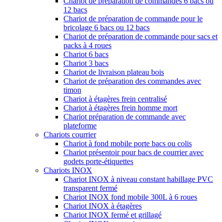
Chariot de préparation de commandes 6 bacs ou
12 bacs
Chariot de préparation de commande pour le
bricolage 6 bacs ou 12 bacs
Chariot de préparation de commande pour sacs et
packs à 4 roues
Chariot 6 bacs
Chariot 3 bacs
Chariot de livraison plateau bois
Chariot de préparation des commandes avec
timon
Chariot à étagères frein centralisé
Chariot à étagères frein homme mort
Chariot préparation de commande avec
plateforme
Chariots courrier
Chariot à fond mobile porte bacs ou colis
Chariot présentoir pour bacs de courrier avec
godets porte-étiquettes
Chariots INOX
Chariot INOX à niveau constant habillage PVC
transparent fermé
Chariot INOX fond mobile 300L à 6 roues
Chariot INOX à étagères
Chariot INOX fermé et grillagé