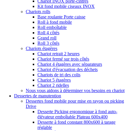
Chariot INOX porte-cintres
Kit fond mobile ciseaux INOX
Chariots rolls
Base roulante Porte caisse
Roll à fond mobile
Roll emboîtable
Roll 4 côtés
Grand roll
Roll 3 côtés
Chariots étagères
Chariot retrait 2 heures
Chariot fermé sur trois côtés
Chariot 4 étagères avec séparateurs
Chariot d'évacuation des déchets
Chariots de tri des colis
Chariot 5 étagères
Chariot 2 ridelles
Nous vous aidons à déterminer vos besoins en chariot
Dessertes de manutention
Dessertes fond mobile pour mise en rayon ou picking
Drive
Desserte Picking ergonomique à fond auto-
élévateur emboîtable Plateau 600x400
Desserte à fond constant 800x600 à tarage
réglable