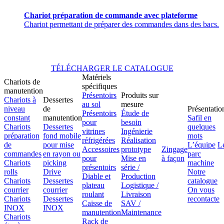
Chariot préparation de commande avec plateforme
Chariot permettant de préparer des commandes dans des bacs.
TÉLÉCHARGER LE CATALOGUE
Matériels
Chariots de
spécifiques
manutention
Présentoirs
Produits sur
Chariots à
Dessertes
au sol
mesure
niveau
de
Présentatio
Présentoirs
Étude de
constant
manutention
Safil en
pour
besoin
Chariots
Dessertes
quelques
vitrines
Ingénierie
préparation
fond mobile
mots
réfrigérées
Réalisation
de
pour mise
L’équipe
L
Accessoires
prototype
Zingage
commandes
en rayon ou
parc
pour
Mise en
à façon
Chariots
picking
machine
présentoirs
série /
rolls
Drive
Notre
Diable et
Production
Chariots
Dessertes
catalogue
plateau
Logistique /
courrier
courrier
On vous
roulant
Livraison
Chariots
Dessertes
recontacte
Caisse de
SAV /
INOX
INOX
manutention
Maintenance
Chariots
Rack de