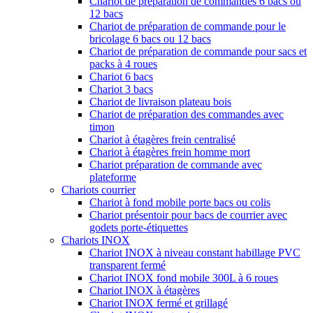
Chariot de préparation de commandes 6 bacs ou
12 bacs
Chariot de préparation de commande pour le
bricolage 6 bacs ou 12 bacs
Chariot de préparation de commande pour sacs et
packs à 4 roues
Chariot 6 bacs
Chariot 3 bacs
Chariot de livraison plateau bois
Chariot de préparation des commandes avec
timon
Chariot à étagères frein centralisé
Chariot à étagères frein homme mort
Chariot préparation de commande avec
plateforme
Chariots courrier
Chariot à fond mobile porte bacs ou colis
Chariot présentoir pour bacs de courrier avec
godets porte-étiquettes
Chariots INOX
Chariot INOX à niveau constant habillage PVC
transparent fermé
Chariot INOX fond mobile 300L à 6 roues
Chariot INOX à étagères
Chariot INOX fermé et grillagé