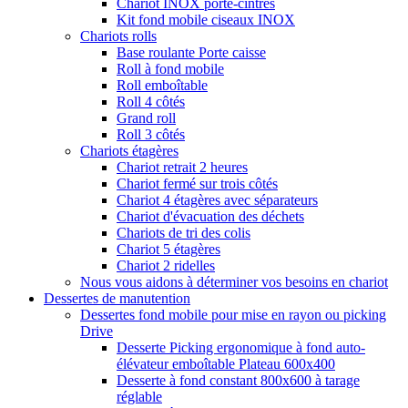
Chariot INOX porte-cintres
Kit fond mobile ciseaux INOX
Chariots rolls
Base roulante Porte caisse
Roll à fond mobile
Roll emboîtable
Roll 4 côtés
Grand roll
Roll 3 côtés
Chariots étagères
Chariot retrait 2 heures
Chariot fermé sur trois côtés
Chariot 4 étagères avec séparateurs
Chariot d'évacuation des déchets
Chariots de tri des colis
Chariot 5 étagères
Chariot 2 ridelles
Nous vous aidons à déterminer vos besoins en chariot
Dessertes de manutention
Dessertes fond mobile pour mise en rayon ou picking
Drive
Desserte Picking ergonomique à fond auto-
élévateur emboîtable Plateau 600x400
Desserte à fond constant 800x600 à tarage
réglable