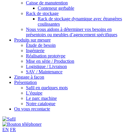
Caisse de manutention
Conteneur gerbable
Rack de stockage
Rack de stockage dynamique avec étrangères
coulissantes
Nous vous aidons à déterminer vos besoins en
présentoirs ou meubles d’agencement spécifiques
Produits sur mesure
Étude de besoin
Ingénierie
Réalisation prototype
Mise en série / Production
Logistique / Livraison
SAV / Maintenance
Zingage à façon
Présentation
Safil en quelques mots
L’équipe
Le parc machine
Notre catalogue
On vous recontacte
EN
FR