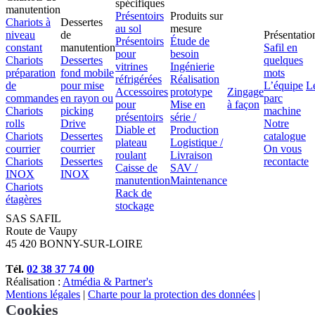
spécifiques
manutention
Présentoirs
Produits sur
Chariots à
Dessertes
au sol
mesure
niveau
de
Présentatio
Présentoirs
Étude de
constant
manutention
Safil en
pour
besoin
Chariots
Dessertes
quelques
vitrines
Ingénierie
préparation
fond mobile
mots
réfrigérées
Réalisation
de
pour mise
L’équipe
L
Accessoires
prototype
Zingage
commandes
en rayon ou
parc
pour
Mise en
à façon
Chariots
picking
machine
présentoirs
série /
rolls
Drive
Notre
Diable et
Production
Chariots
Dessertes
catalogue
plateau
Logistique /
courrier
courrier
On vous
roulant
Livraison
Chariots
Dessertes
recontacte
Caisse de
SAV /
INOX
INOX
manutention
Maintenance
Chariots
Rack de
étagères
stockage
SAS SAFIL
Route de Vaupy
45 420 BONNY-SUR-LOIRE
Tél.
02 38 37 74 00
Réalisation :
Atmédia & Partner's
Mentions légales
|
Charte pour la protection des données
|
Cookies