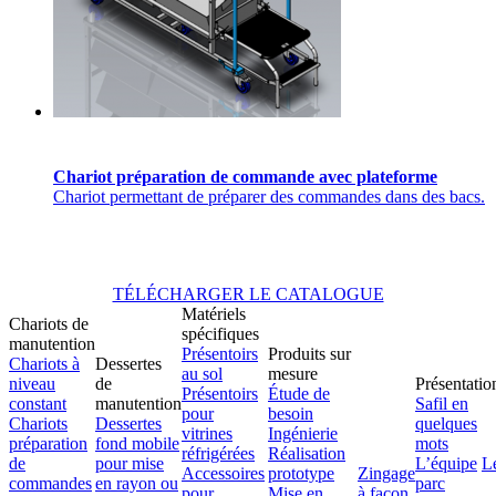
Chariot préparation de commande avec plateforme
Chariot permettant de préparer des commandes dans des bacs.
TÉLÉCHARGER LE CATALOGUE
Matériels
Chariots de
spécifiques
manutention
Présentoirs
Produits sur
Chariots à
Dessertes
au sol
mesure
niveau
de
Présentatio
Présentoirs
Étude de
constant
manutention
Safil en
pour
besoin
Chariots
Dessertes
quelques
vitrines
Ingénierie
préparation
fond mobile
mots
réfrigérées
Réalisation
de
pour mise
L’équipe
L
Accessoires
prototype
Zingage
commandes
en rayon ou
parc
pour
Mise en
à façon