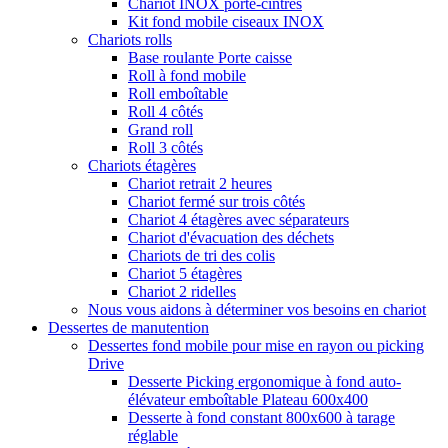
Chariot INOX porte-cintres
Kit fond mobile ciseaux INOX
Chariots rolls
Base roulante Porte caisse
Roll à fond mobile
Roll emboîtable
Roll 4 côtés
Grand roll
Roll 3 côtés
Chariots étagères
Chariot retrait 2 heures
Chariot fermé sur trois côtés
Chariot 4 étagères avec séparateurs
Chariot d'évacuation des déchets
Chariots de tri des colis
Chariot 5 étagères
Chariot 2 ridelles
Nous vous aidons à déterminer vos besoins en chariot
Dessertes de manutention
Dessertes fond mobile pour mise en rayon ou picking
Drive
Desserte Picking ergonomique à fond auto-
élévateur emboîtable Plateau 600x400
Desserte à fond constant 800x600 à tarage
réglable