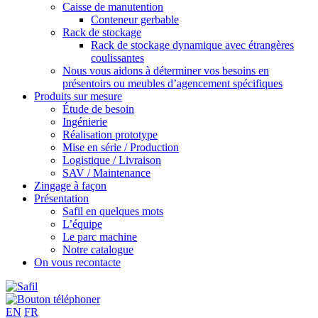
Caisse de manutention
Conteneur gerbable
Rack de stockage
Rack de stockage dynamique avec étrangères
coulissantes
Nous vous aidons à déterminer vos besoins en
présentoirs ou meubles d’agencement spécifiques
Produits sur mesure
Étude de besoin
Ingénierie
Réalisation prototype
Mise en série / Production
Logistique / Livraison
SAV / Maintenance
Zingage à façon
Présentation
Safil en quelques mots
L’équipe
Le parc machine
Notre catalogue
On vous recontacte
EN
FR