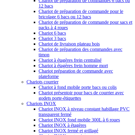
Chariot de préparation de commandes 6 bacs ou
12 bacs
Chariot de préparation de commande pour le
bricolage 6 bacs ou 12 bacs
Chariot de préparation de commande pour sacs et
packs à 4 roues
Chariot 6 bacs
Chariot 3 bacs
Chariot de livraison plateau bois
Chariot de préparation des commandes avec
timon
Chariot à étagères frein centralisé
Chariot à étagères frein homme mort
Chariot préparation de commande avec
plateforme
Chariots courrier
Chariot à fond mobile porte bacs ou colis
Chariot présentoir pour bacs de courrier avec
godets porte-étiquettes
Chariots INOX
Chariot INOX à niveau constant habillage PVC
transparent fermé
Chariot INOX fond mobile 300L à 6 roues
Chariot INOX à étagères
Chariot INOX fermé et grillagé